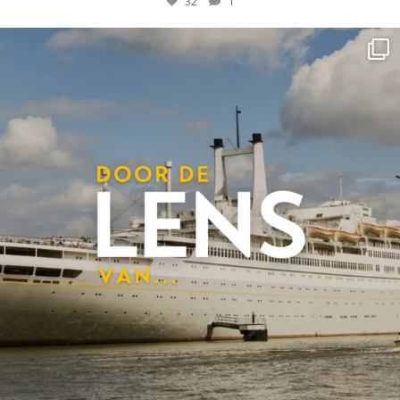
32
1
ssrotterdamofficial
Mei 11