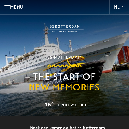
MENU
SS ROTTERDAM
THE START OF
NEW MEMORIES
16°
ONBEWOLKT
Boek een kamer op het ss Rotterdam