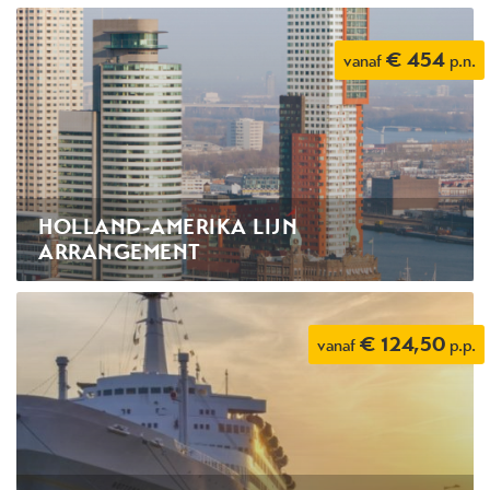
€ 454
vanaf
p.n.
HOLLAND-AMERIKA LIJN
ARRANGEMENT
€ 124,50
vanaf
p.p.