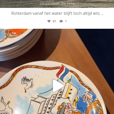
Rotterdam vanaf het water blijft toch altijd iets
...
81
1
ssrotterdamofficial
Mei 7