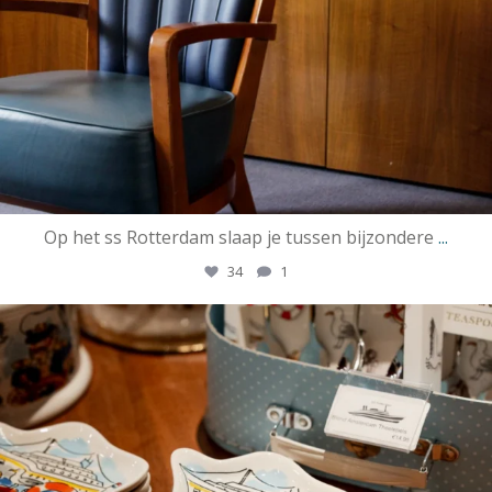
Op het ss Rotterdam slaap je tussen bijzondere
...
34
1
ssrotterdamofficial
Mei 3