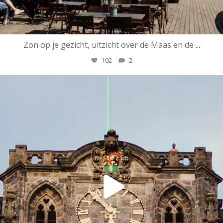
Zon op je gezicht, uitzicht over de Maas en de
...
102
2
ssrotterdamofficial
Apr 21