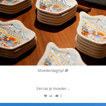
Moederdagtip! 🎁
Verras je moeder
...
44
5