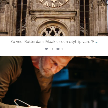
Zo veel Rotterdam. Maak er een citytrip van. 💚
...
51
3
ssrotterdamofficial
Apr 18