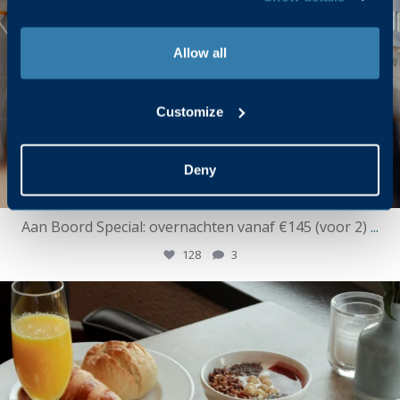
Allow all
Customize
Deny
Aan Boord Special: overnachten vanaf €145 (voor 2)
...
128
3
ssrotterdamofficial
Mei 21