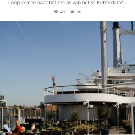
Loop je mee naar het terras van het ss Rotterdam?
...
483
20
ssrotterdamofficial
Apr 28