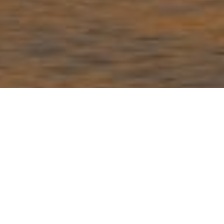
THE START OF NEW MEMORIES
ONTDEK DE SFEER