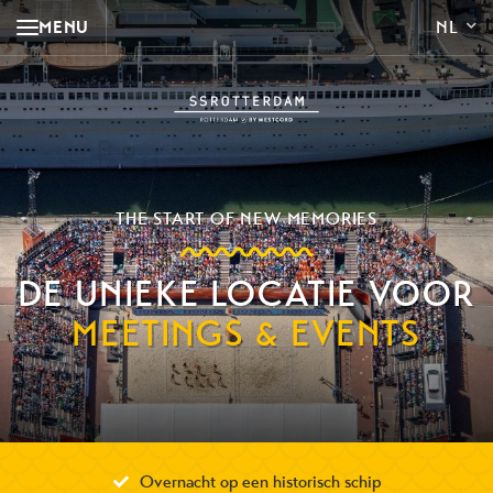
MENU
THE START OF NEW MEMORIES
DE UNIEKE LOCATIE VOOR
MEETINGS & EVENTS
Overnacht op een historisch schip