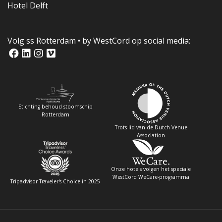
Queen's Lounge
Even majestueus als haar naam. Vanuit de ruime
Queen's Lounge, gelegen op het Promenade Deck,
heeft u aan beide kanten…
450 personen
LEES VERDER