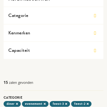
Categorie
Kenmerken
Capaciteit
15
zalen gevonden
CATEGORIE
diner
evenement
feest-3
feest-2