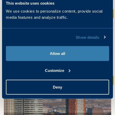
This website uses cookies
We use cookies to personalize content, provide social
€ 209
vanaf
p.p.
media features and analyze traffic.
Show details
Allow all
ERVAAR ROTTERDAM
Customize
€ 454
vanaf
p.n.
Deny