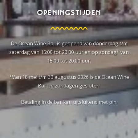
OPENINGSTIJDEN
De Ocean Wine Bar is geopend van donderdag t/m
zaterdag van 15:00 tot 23:00 uur en op zondag* van
15:00 tot 20:00 uur.
*Van 18 mei t/m 30 augustus 2026 is de Ocean Wine
Bar op zondagen gesloten.
Betaling in de bar kan uitsluitend met pin.