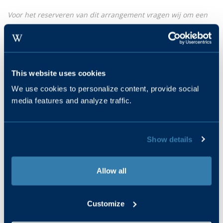
Voor het reserveren van dit arrangement vragen wij om een
aanbetaling van €12,50*. Deze wordt in mindering gebracht
op de rekening in de wijnbar.
*Bent u in het bezit van een cadeaubon? Neem contact op
met onze reserveringsafdeling.
This website uses cookies
We use cookies to personalize content, provide social
media features and analyze traffic.
Show details
Allow all
Customize