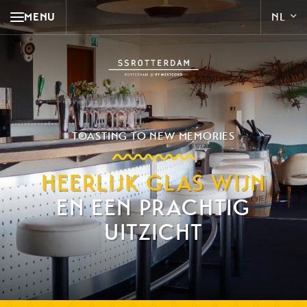
MENU
TOASTING TO NEW MEMORIES
HEERLIJK GLAS WIJN
EN EEN PRACHTIG
UITZICHT