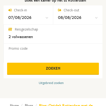
Boek een kamer op het ss Rotterdam
Check-in
Check-out
Reisgezelschap
2
volwassenen
Promo code
ZOEKEN
Uitgebreid zoeken
Home
/
Blogs
/
Blog: Ontdek Rotterdam met de…