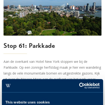
Stop 61: Parkkade
Aan de overkant van Hotel New York stoppen we bij de
Parkkade. Op een zonnige herfstdag maak je hier een wandeling
langs de vele monumentale bomen en uitgestrekte gazons. Kijk
uit over de Nieuwe Maas aan de zuidkant van het park, waar
speciaal een heuvel is aangelegd. Trek gekregen tijdens het
wandelen? Geniet bij Dudok van een goed stuk taart met een
lekkere warme chocolademelk.
This website uses cookies