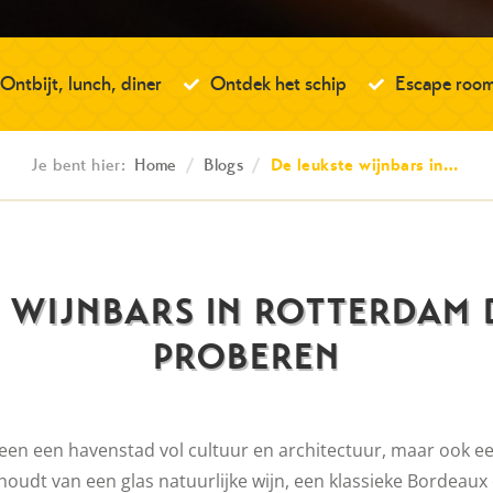
Ontbijt, lunch, diner
Ontdek het schip
Escape roo
Je bent hier:
Home
/
Blogs
/
De leukste wijnbars in…
 WIJNBARS IN ROTTERDAM 
PROBEREN
leen een havenstad vol cultuur en architectuur, maar ook 
houdt van een glas natuurlijke wijn, een klassieke Bordeaux o