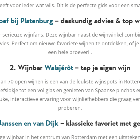
ft voor ieder wat wils. Dit is de perfecte gids voor een sma
oef bij Platenburg
– deskundig advies & top w
 serieuze wijnfans. Deze wijnbar naast de wijnwinkel combi
ies. Perfect om nieuwe favoriete wijnen te ontdekken, of je
een hele proeverij.
2. Wijnbar
Walsjérôt
– tap je eigen wijn
n 70 open wijnen is een van de leukste wijnspots in Rotterda
efslokje tot een vol glas en genieten van Spaanse pinchos 
uke, interactieve ervaring voor wijnliefhebbers die graag ve
proberen.
anssen en van Dijk
– klassieke favoriet met ge
ige wijnbar in het centrum van Rotterdam met een uitstekend