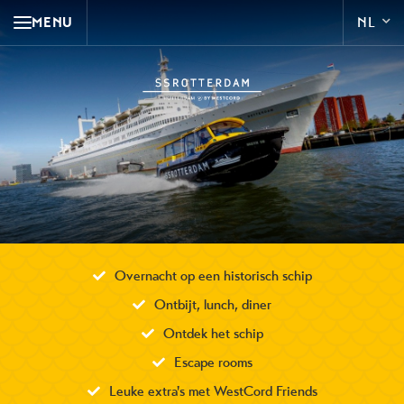
MENU
Overnacht op een historisch schip
Ontbijt, lunch, diner
Ontdek het schip
Escape rooms
Leuke extra's met WestCord Friends