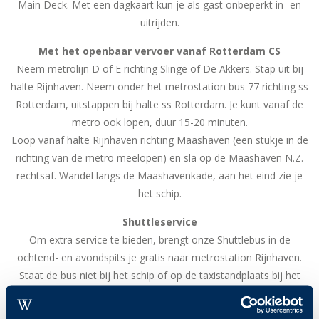
Main Deck. Met een dagkaart kun je als gast onbeperkt in- en
uitrijden.
Met het openbaar vervoer vanaf Rotterdam CS
Neem metrolijn D of E richting Slinge of De Akkers. Stap uit bij
halte Rijnhaven. Neem onder het metrostation bus 77 richting ss
Rotterdam, uitstappen bij halte ss Rotterdam. Je kunt vanaf de
metro ook lopen, duur 15-20 minuten.
Loop vanaf halte Rijnhaven richting Maashaven (een stukje in de
richting van de metro meelopen) en sla op de Maashaven N.Z.
rechtsaf. Wandel langs de Maashavenkade, aan het eind zie je
het schip.
Shuttleservice
Om extra service te bieden, brengt onze Shuttlebus in de
ochtend- en avondspits je gratis naar metrostation Rijnhaven.
Staat de bus niet bij het schip of op de taxistandplaats bij het
metrostation? Bel dan de chauffeur op +31 (0)10 297 30 96.