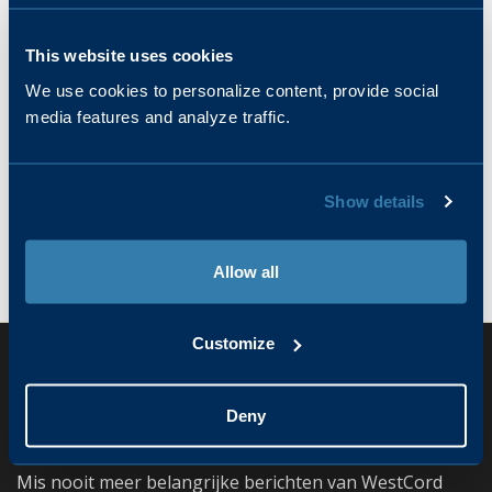
Watertaxi
Op een unieke manier Rotterdam ontdekken? Vanaf het schip
This website uses cookies
kan je, door middel van onze eigen opstapplaats, op een
gemakkelijke manier de stad verkennen. Reserveer een
We use cookies to personalize content, provide social
Watertaxi en maak kennis met de hoogtepunten van Rotterdam.
media features and analyze traffic.
Voor vaartijden en tarieven ga je naar:
www.watertaxirotterdam.nl
Show details
Allow all
Home
/
Bereikbaarheid & contact
/
Routebeschrijving
Customize
Ben jij al ingeschreven voor de
Deny
nieuwsbrief?
Mis nooit meer belangrijke berichten van WestCord