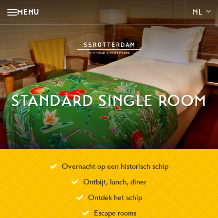
MENU
STANDARD SINGLE ROOM
Overnacht op een historisch schip
Ontbijt, lunch, diner
Ontdek het schip
Escape rooms