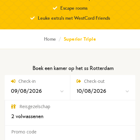
Escape rooms
Leuke extra's met WestCord Friends
Home
/
Superior Triple
Boek een kamer op het ss Rotterdam
Check-in
Check-out
Reisgezelschap
2
volwassenen
Promo code