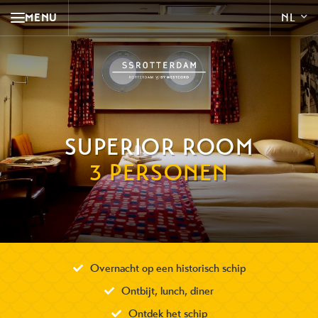
MENU
SUPERIOR ROOM
3 PERSONEN
Overnacht op een historisch schip
Ontbijt, lunch, diner
Ontdek het schip