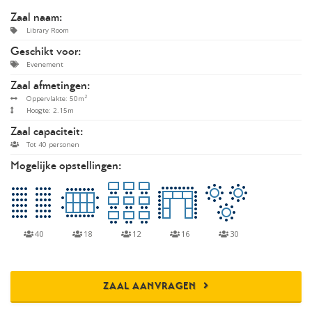
Zaal naam:
Library Room
Geschikt voor:
Evenement
Zaal afmetingen:
2
Oppervlakte: 50m
Hoogte: 2.15m
Zaal capaciteit:
Tot 40 personen
Mogelijke opstellingen:
40
18
12
16
30
ZAAL AANVRAGEN