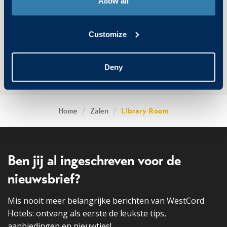
Allow all
Customize
Deny
Home
/
Zalen
/
Library Room
Ben jij al ingeschreven voor de
nieuwsbrief?
Mis nooit meer belangrijke berichten van WestCord
Hotels: ontvang als eerste de leukste tips,
aanbiedingen en nieuwtjes!