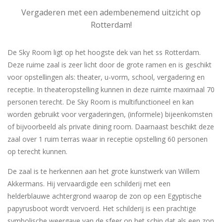
Vergaderen met een adembenemend uitzicht op
Rotterdam!
De Sky Room ligt op het hoogste dek van het ss Rotterdam.
Deze ruime zaal is zeer licht door de grote ramen en is geschikt
voor opstellingen als: theater, u-vorm, school, vergadering en
receptie. In theateropstelling kunnen in deze ruimte maximaal 70
personen terecht. De Sky Room is multifunctioneel en kan
worden gebruikt voor vergaderingen, (informele) bijeenkomsten
of bijvoorbeeld als private dining room. Daarnaast beschikt deze
zaal over 1 ruim terras waar in receptie opstelling 60 personen
op terecht kunnen.
De zaal is te herkennen aan het grote kunstwerk van Willem
Akkermans. Hij vervaardigde een schilderij met een
helderblauwe achtergrond waarop de zon op een Egyptische
papyrusboot wordt vervoerd. Het schilderij is een prachtige
symbolische weergave van de sfeer op het schip dat als een zon