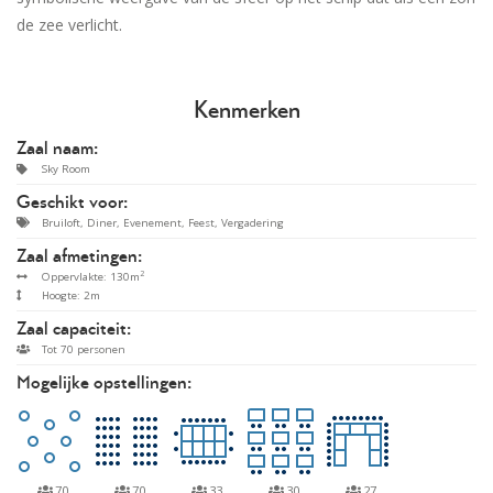
de zee verlicht.
Kenmerken
Zaal naam:
Sky Room
Geschikt voor:
Bruiloft, Diner, Evenement, Feest, Vergadering
Zaal afmetingen:
2
Oppervlakte: 130m
Hoogte: 2m
Zaal capaciteit:
Tot 70 personen
Mogelijke opstellingen:
70
70
33
30
27