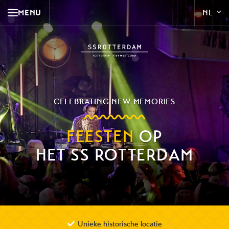
MENU
CELEBRATING NEW MEMORIES
FEESTEN
OP
HET SS ROTTERDAM
Unieke historische locatie