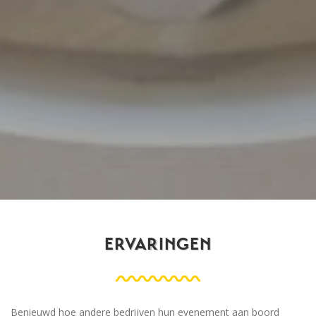
ERVARINGEN
Benieuwd hoe andere bedrijven hun evenement aan boord